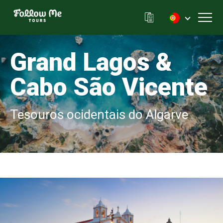
FollowMe!
Toggl
Grand Lagos &
Cabo São Vicente
Tesouros ocidentais do Algarve