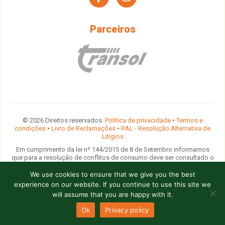
facebook
instagram
Parceiros
© 2026 Direitos reservados.
Política de privacidade
•
Termos e
condições
•
Livro de Reclamações
•
RAL - Resolução Alternativa de
Litígios
Em cumprimento da lei nº 144/2015 de 8 de Setembro informamos
que para a resolução de conflitos de consumo deve ser consultado o
Provedor do Cliente das Agências de Viagens e Turismo
ou
contactada a comissão arbitral do
Turismo de Portugal
ou qualquer
We use cookies to ensure that we give you the best
entidade devidamente indicada na lista disponibilizada pela Direcção
experience on our website. If you continue to use this site we
Geral do Consumidor.
will assume that you are happy with it.
design by
Crochet
Ok
Privacy policy