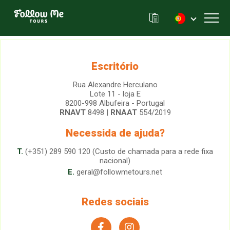
FollowMe!
Toggl
Escritório
Rua Alexandre Herculano
Lote 11 - loja E
8200-998 Albufeira - Portugal
RNAVT
8498 |
RNAAT
554/2019
Necessida de ajuda?
T.
(+351) 289 590 120 (Custo de chamada para a rede fixa
nacional)
E.
geral@followmetours.net
Redes sociais