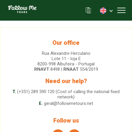
FollowMe!
Toggl
Our office
Rua Alexandre Herculano
Lote 11 - loja E
8200-998 Albufeira - Portugal
RNAVT
8498 |
RNAAT
554/2019
Need our help?
T.
(+351) 289 590 120 (Cost of calling the national fixed
network)
E.
geral@followmetours.net
Follow us