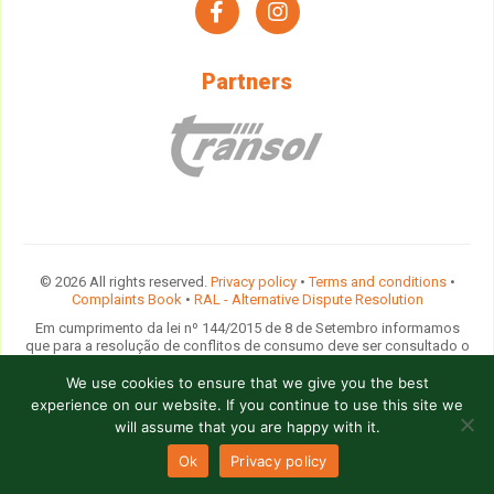
facebook
instagram
Partners
© 2026 All rights reserved.
Privacy policy
•
Terms and conditions
•
Complaints Book
•
RAL - Alternative Dispute Resolution
Em cumprimento da lei nº 144/2015 de 8 de Setembro informamos
que para a resolução de conflitos de consumo deve ser consultado o
Provedor do Cliente das Agências de Viagens e Turismo
ou
contactada a comissão arbitral do
Turismo de Portugal
ou qualquer
We use cookies to ensure that we give you the best
entidade devidamente indicada na lista disponibilizada pela Direcção
experience on our website. If you continue to use this site we
Geral do Consumidor.
will assume that you are happy with it.
design by
Crochet
Ok
Privacy policy